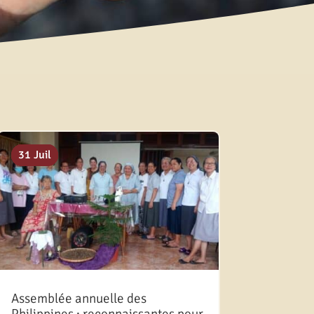
20 Mai
11 Oct
31 Juil
Assemblée annuelle des