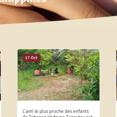
06 Juin
11 Mar
11 Sep
17 Oct
L’ami le plus proche des enfants