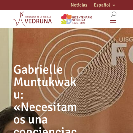
Noticias
Español
Gabrielle
Muntukwak
u:
«Necesitam
os una
concienciac