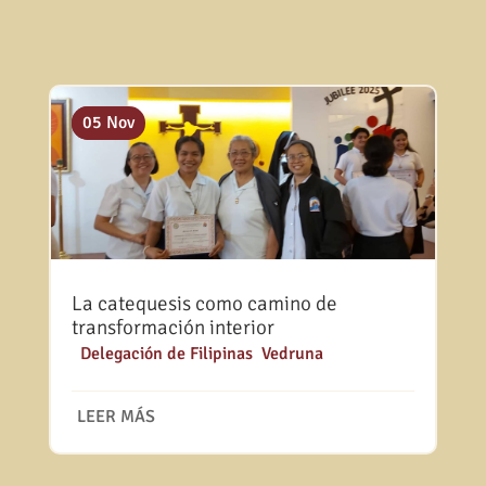
11 Jul
05 Nov
La catequesis como camino de
transformación interior
|
Delegación de Filipinas
,
Vedruna
LEER MÁS