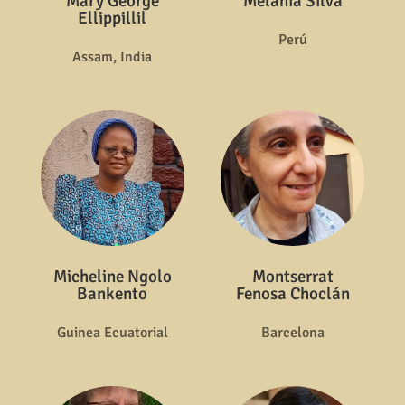
Mary George
Melania Silva
Ellippillil
Perú
Assam, India
Micheline Ngolo
Montserrat
Bankento
Fenosa Choclán
Guinea Ecuatorial
Barcelona