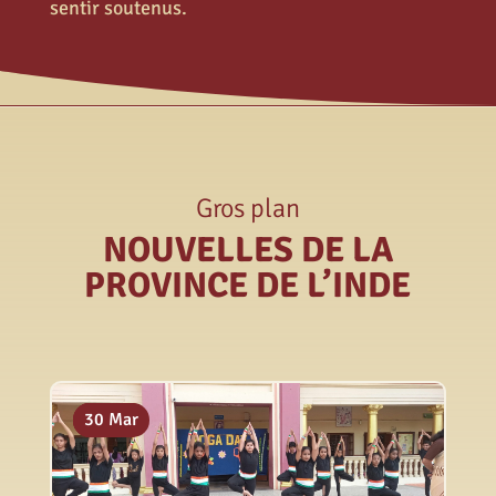
sentir soutenus.
Gros plan
NOUVELLES DE LA
PROVINCE DE L’INDE
02 Juil
01 Avr
30 Mar