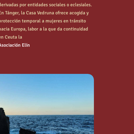
derivadas por entidades sociales o eclesiales.
En Tánger, la Casa Vedruna ofrece acogida y
protección temporal a mujeres en tránsito
hacia Europa, labor a la que da continuidad
en Ceuta la
Asociación Elín