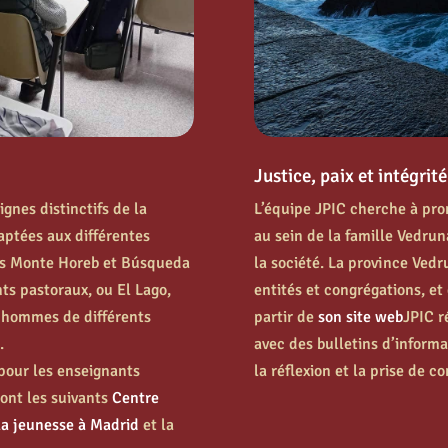
Justice, paix et intégrit
gnes distinctifs de la
L’équipe JPIC cherche à pro
aptées aux différentes
au sein de la famille Vedrun
ons Monte Horeb et Búsqueda
la société. La province Vedr
ts pastoraux, ou El Lago,
entités et congrégations, e
es hommes de différents
partir de
son site web
JPIC r
.
avec des bulletins d’informa
 pour les enseignants
la réflexion et la prise de c
sont les suivants
Centre
la jeunesse à Madrid
et la