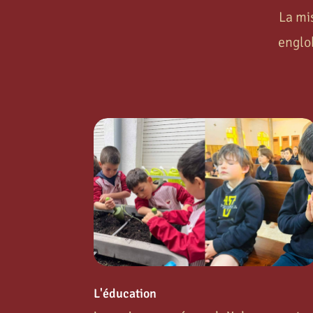
La mi
englob
L'éducation