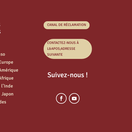
s
CANAL DE RÉCLAMATION
s
CONTACTEZ-NOUS À
L&APOS;ADRESSE
nso
SUIVANTE
’Europe
’Amérique
Suivez-nous !
Afrique
 l’Inde
u Japon
des