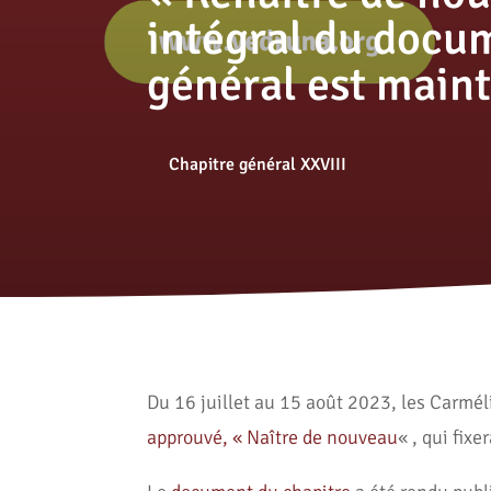
intégral du docu
général est maint
Chapitre général XXVIII
Du 16 juillet au 15 août 2023, les Carméli
approuvé, « Naître de nouveau
« , qui fix