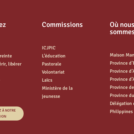
ez
Commissions
Où nou
somme
ICJPIC
Maison Ma
treinte
L’éducation
Province d
ir, libérer
Pastorale
Province d
Volontariat
Province d’
e
Laïcs
Province de
Ministère de la
Province d
jeunesse
Délégation 
Z À NOTRE
Philippines
SION