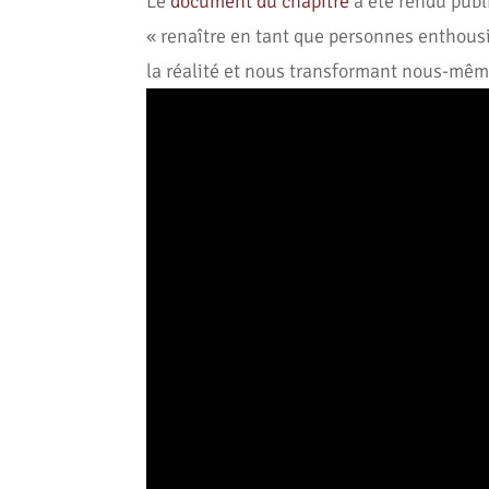
Le
document du chapitre
a été rendu publ
« renaître en tant que personnes enthousi
la réalité et nous transformant nous-mêm