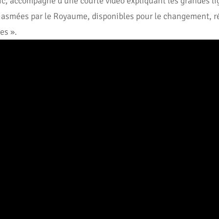
ic, accompagné d’une courte vidéo expliquant les grandes l
asmées par le Royaume, disponibles pour le changement, rép
es ».