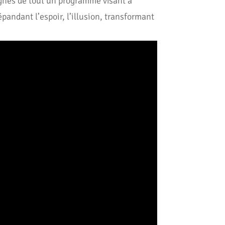
ignes de tout un programme visant à
andant l’espoir, l’illusion, transformant