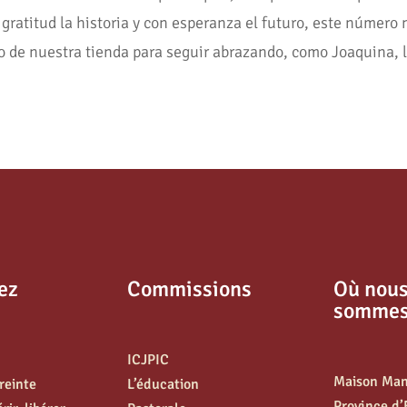
ratitud la historia y con esperanza el futuro, este número
io de nuestra tienda para seguir abrazando, como Joaquina,
ez
Commissions
Où nou
somme
ICJPIC
Maison Ma
treinte
L’éducation
Province d