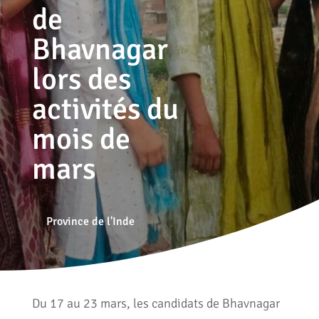
de
Bhavnagar
lors des
activités du
mois de
mars
Province de l'Inde
Du 17 au 23 mars, les candidats de Bhavnagar