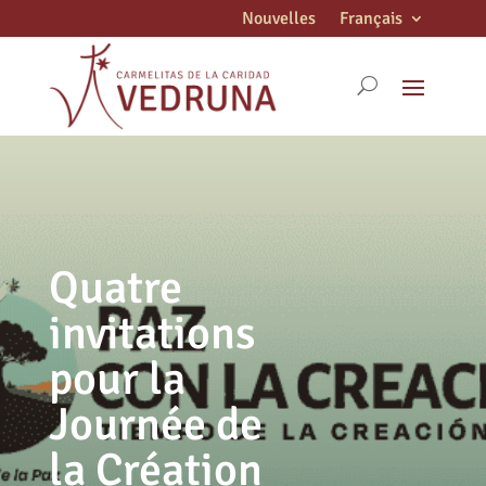
Nouvelles
Français
Quatre
invitations
pour la
Journée de
la Création