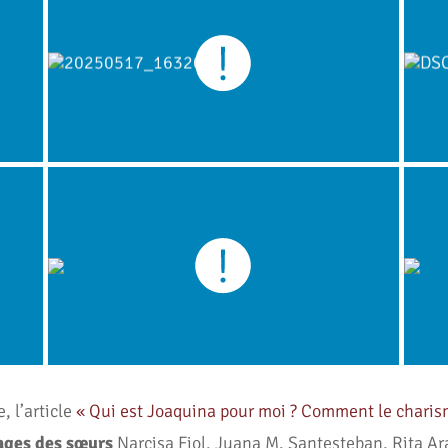
, l’article
« Qui est Joaquina pour moi ? Comment le charism
ages des sœurs
Narcisa Fiol, Juana M. Santesteban, Rita Ar