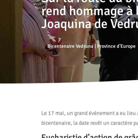
rend hommage à l
Joaquina de Vedr
Bicentenaire Vedruna
|
Province d'Europe
Le 17 mai, un grand événement a eu lieu à 
bicentenaire, la date revêt un caractère pa
Eucharistie d’action de grâ