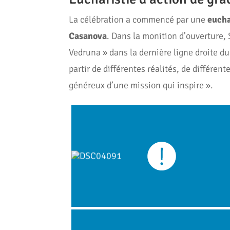
La célébration a commencé par une
eucha
Casanova
. Dans la monition d’ouverture,
Vedruna » dans la dernière ligne droite d
partir de différentes réalités, de différe
généreux d’une mission qui inspire ».