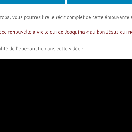
ropa, vous pourrez lire le récit complet de cette émouvante 
pe renouvelle à Vic le oui de Joaquina « au bon Jésus qui n
ité de l’eucharistie dans cette vidéo :