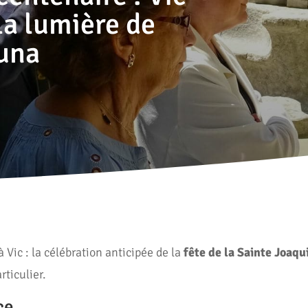
a lumière de
una
Vic : la célébration anticipée de la
fête de la Sainte Joaqu
rticulier.
ce