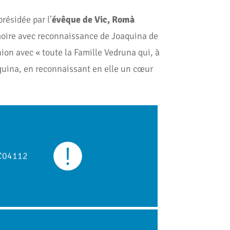
présidée par l’
évêque de Vic, Romà
émoire avec reconnaissance de Joaquina de
ion avec « toute la Famille Vedruna qui, à
oaquina, en reconnaissant en elle un cœur