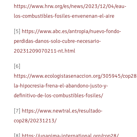
https://www.hrw.org/es/news/2023/12/04/eau-
los-combustibles-fosiles-envenenan-el-aire
[5]
https://www.abc.es/antropia/nuevo-fondo-
perdidas-danos-solo-cubre-necesario-
20231209070211-nt.html
[6]
https://www.ecologistasenaccion.org/305945/cop28
la-hipocresia-frena-el-abandono-justo-y-
definitivo-de-los-combustibles-fosiles/
[7]
https://www.newtral.es/resultado-
cop28/20231213/
[8]
https://unanima-international.org/cop28/