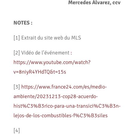
Mercedes Álvarez, ccv
NOTES :
[1] Extrait du site web du MLS
[2] Vidéo de l’événement
:
https://www.youtube.com/watch?
v=8niyR4YHdTQ&t=15s
[3]
https://www.france24.com/es/medio-
ambiente/20231213-cop28-acuerdo-
hist%C3%B3rico-para-una-transici%C3%B3n-
lejos-de-los-combustibles-f%C3%B3siles
[4]