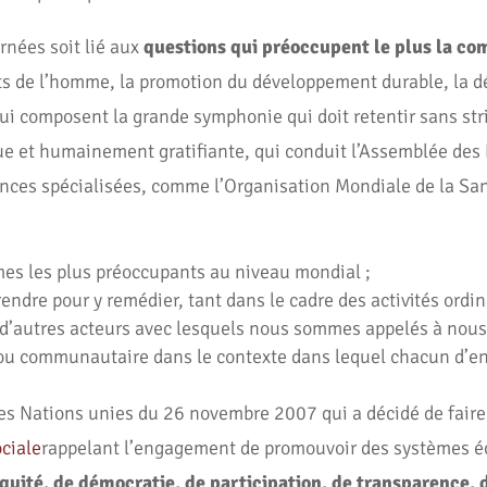
urnées soit lié aux
questions qui préoccupent le plus la c
its de l’homme, la promotion du développement durable, la dé
ui composent la grande symphonie qui doit retentir sans str
e et humainement gratifiante, qui conduit l’Assemblée des
ences spécialisées, comme l’Organisation Mondiale de la Sa
èmes les plus préoccupants au niveau mondial ;
prendre pour y remédier, tant dans le cadre des activités or
c d’autres acteurs avec lesquels nous sommes appelés à nous
e ou communautaire dans le contexte dans lequel chacun d’en
es Nations unies du 26 novembre 2007 qui a décidé de faire 
ociale
rappelant l’engagement de promouvoir des systèmes 
’équité, de démocratie, de participation, de transparence, 