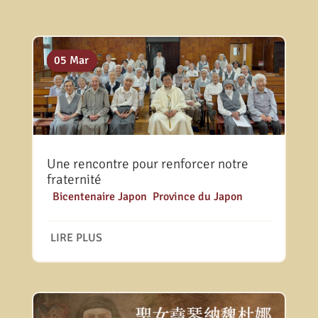
23 Juin
14 Mai
05 Mar
Une rencontre pour renforcer notre
fraternité
|
Bicentenaire Japon
,
Province du Japon
LIRE PLUS