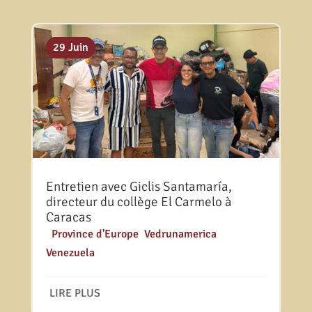
12 Juil
10 Juil
29 Juin
Entretien avec Giclis Santamaría,
directeur du collège El Carmelo à
Caracas
|
Province d'Europe
,
Vedrunamerica
,
Venezuela
LIRE PLUS