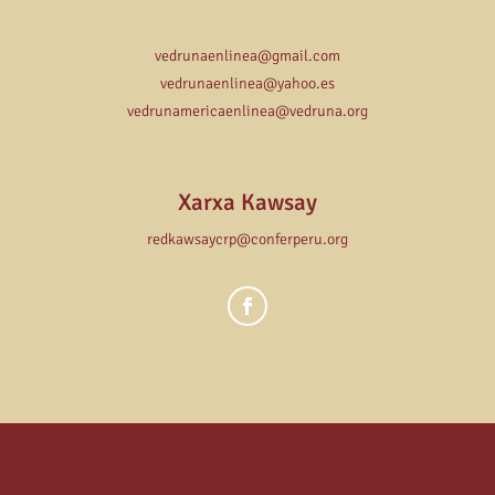
vedrunaenlinea@gmail.com
vedrunaenlinea@yahoo.es
vedrunamericaenlinea@vedruna.org
Xarxa Kawsay
redkawsaycrp@conferperu.org