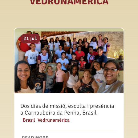
VEDRUNAMÉRICA
06 ag.
29 jul.
21 jul.
Dos dies de missió, escolta i presència
a Carnaubeira da Penha, Brasil
|
Brasil
,
Vedrunamèrica
READ MORE