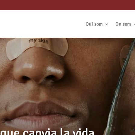
Qui som
On som
 que canvia la vida