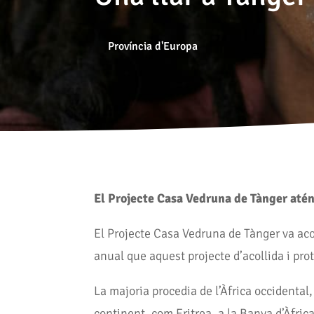
Província d'Europa
El Projecte Casa Vedruna de Tànger atén
El Projecte Casa Vedruna de Tànger va aco
anual que aquest projecte d’acollida i pro
La majoria procedia de l’Àfrica occidental,
continent, com Eritrea, a la Banya d’Àfrica