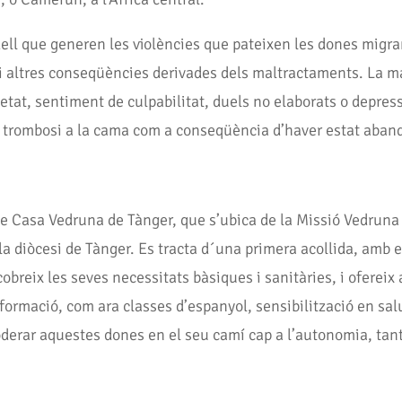
rdell que generen les violències que pateixen les dones mig
s i altres conseqüències derivades dels maltractaments. La 
ietat, sentiment de culpabilitat, duels no elaborats o depress
a trombosi a la cama com a conseqüència d’haver estat aban
te Casa Vedruna de Tànger, que s’ubica de la Missió Vedruna 
a la diòcesi de Tànger. Es tracta d´una primera acollida, am
breix les seves necessitats bàsiques i sanitàries, i ofereix 
ormació, com ara classes d’espanyol, sensibilització en salut,
derar aquestes dones en el seu camí cap a l’autonomia, tant