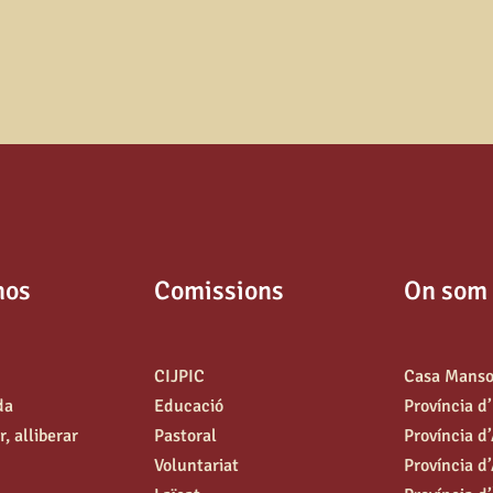
nos
Comissions
On som
CIJPIC
Casa Mans
da
Educació
Província d
, alliberar
Pastoral
Província d
Voluntariat
Província d’