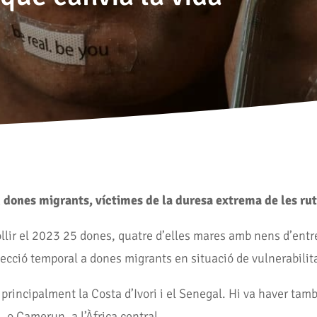
 dones migrants, víctimes de la duresa extrema de les rut
llir el 2023 25 dones, quatre d’elles mares amb nens d’entr
tecció temporal a dones migrants en situació de vulnerabilit
 principalment la Costa d’Ivori i el Senegal. Hi va haver tam
, o Camerun, a l’Àfrica central.