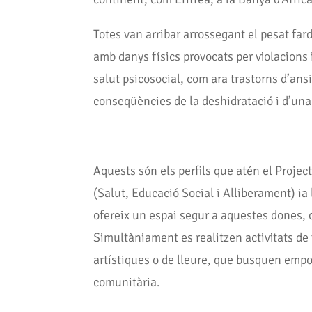
Totes van arribar arrossegant el pesat fa
amb danys físics provocats per violacion
salut psicosocial, com ara trastorns d’ans
conseqüències de la deshidratació i d’un
Aquests són els perfils que atén el Projec
(Salut, Educació Social i Alliberament) i
ofereix un espai segur a aquestes dones, co
Simultàniament es realitzen activitats de f
artístiques o de lleure, que busquen empo
comunitària.