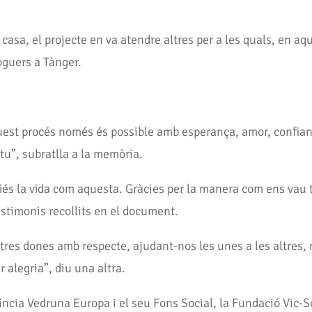
casa, el projecte en va atendre altres per a les quals, en aq
oguers a Tànger.
st procés només és possible amb esperança, amor, confiança
tu”, subratlla a la memòria.
iés la vida com aquesta. Gràcies per la manera com ens vau t
estimonis recollits en el document.
tres dones amb respecte, ajudant-nos les unes a les altres,
 alegria”, diu una altra.
íncia Vedruna Europa i el seu Fons Social, la Fundació Vic-So