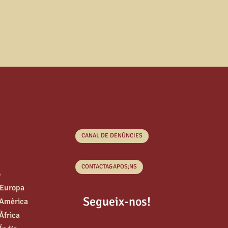
CANAL DE DENÚNCIES
CONTACTA&APOS;NS
o
’Europa
Segueix-nos!
’Amèrica
Àfrica