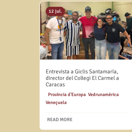
12 jul.
Entrevista a Giclis Santamaría,
director del Col·legi El Carmel a
Caracas
|
Província d'Europa
,
Vedrunamèrica
,
Veneçuela
READ MORE