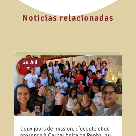
Noticias relacionadas
06 Août
31 Juil
29 Juil
Deux jours de mission, d’écoute et de
présence à Carnaubeira da Penha, au