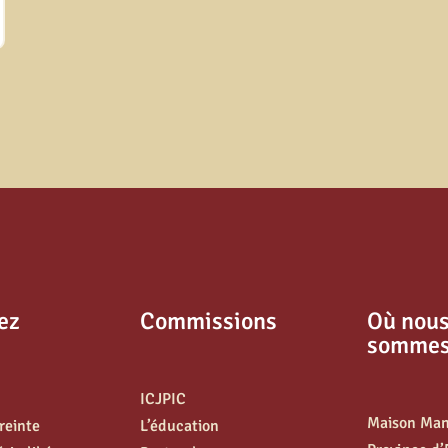
ez
Commissions
Où nou
somme
ICJPIC
Maison Ma
treinte
L’éducation