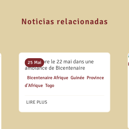
Noticias relacionadas
On célébre le 22 mai dans une
25 Mai
ambiance de Bicentenaire
|
Bicentenaire Afrique
,
Guinée
,
Province
d'Afrique
,
Togo
LIRE PLUS