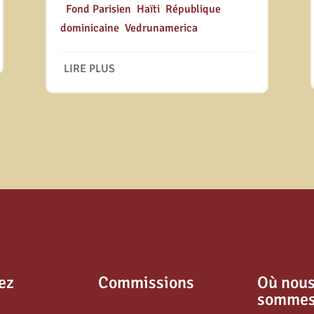
|
Fond Parisien
,
Haïti
,
République
dominicaine
,
Vedrunamerica
LIRE PLUS
ez
Commissions
Où nou
somme