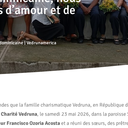
s d’amour et de
dominicaine
|
Vedrunamerica
ondes que la famille charismatique Vedruna, en République do
a Charité Vedruna
, le samedi 23 mai 2026, dans la paroisse 
ur Francisco Ozoria Acosta
et a réuni des sœurs, des prêtre