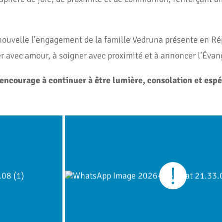
ouvelle l’engagement de la famille Vedruna présente en Ré
 avec amour, à soigner avec proximité et à annoncer l’Évangi
encourage à continuer à être lumière, consolation et esp