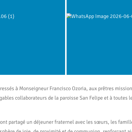
dressés à Monseigneur Francisco Ozoria, aux prêtres mission
tigables collaborateurs de la paroisse San Felipe et à toutes 
ts ont partagé un déjeuner fraternel avec les sœurs, les famil
hère de joie, de proximité et de communion, renforçant ains