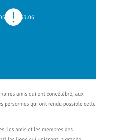
naires amis qui ont concélébré, aux
les personnes qui ont rendu possible cette
les, les amis et les membres des
i les liens qui unissent la grande