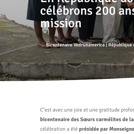
célébrons 200 an
mission
Bicentenaire Vedrunamerica
|
République 
C’est avec une joie et une gratitude prof
bicentenaire des Sœurs carmélites de l
célébration a été
présidée par Monseigne