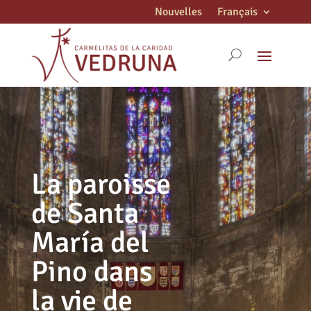
Nouvelles
Français
La paroisse
de Santa
María del
Pino dans
la vie de