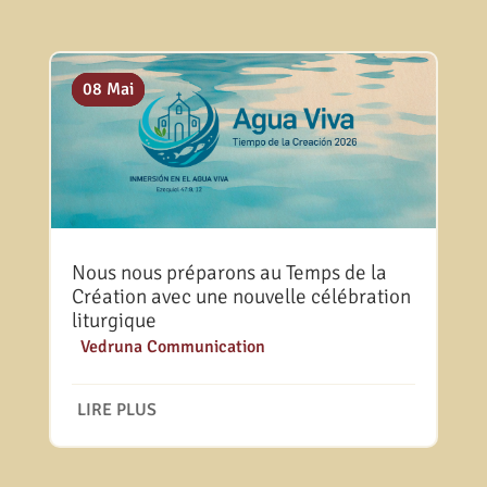
10 Juil
20 Mai
08 Mai
Nous nous préparons au Temps de la
Création avec une nouvelle célébration
liturgique
|
Vedruna Communication
LIRE PLUS