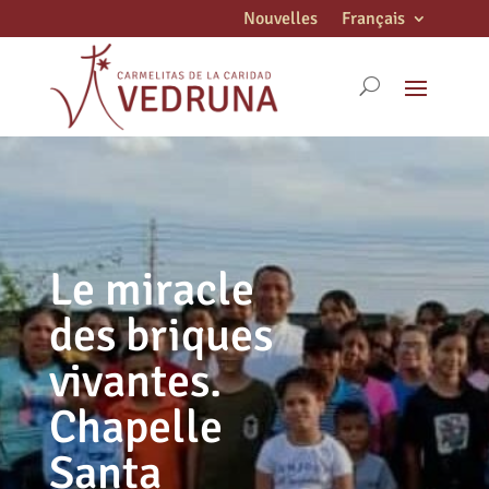
Nouvelles
Français
Le miracle
des briques
vivantes.
Chapelle
Santa