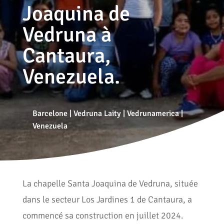
Joaquina de
Vedruna à
Cantaura,
Venezuela.
Barcelone
|
Vedruna Laity
|
Vedrunamerica
|
Venezuela
La chapelle Santa Joaquina de Vedruna, située
dans le secteur Los Jardines 1 de Cantaura, a
commencé sa construction en juillet 2024.