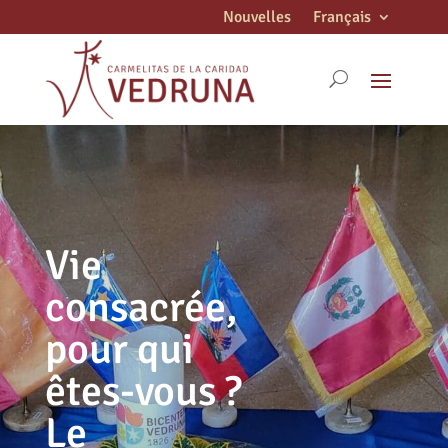
Nouvelles
Français
Vie
consacrée,
pour qui
êtes-vous ?
Le