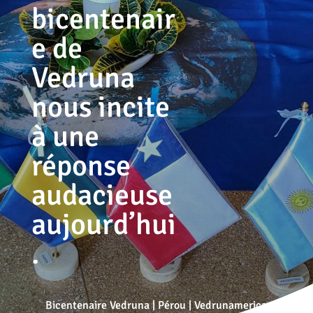
bicentenair
e de
Vedruna
nous incite
à une
réponse
audacieuse
aujourd’hui
.
Bicentenaire Vedruna
|
Pérou
|
Vedrunamerica