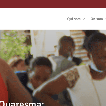
Qui som
On som
 Quaresma: