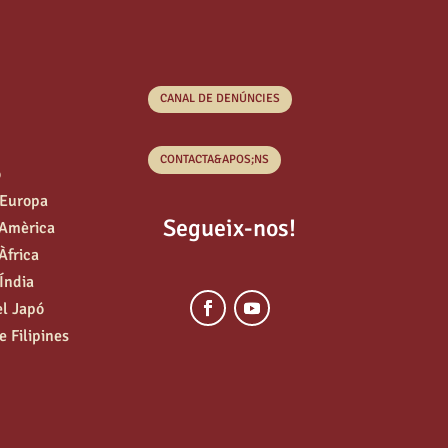
CANAL DE DENÚNCIES
CONTACTA&APOS;NS
o
’Europa
Segueix-nos!
’Amèrica
Àfrica
’Índia
el Japó
e Filipines