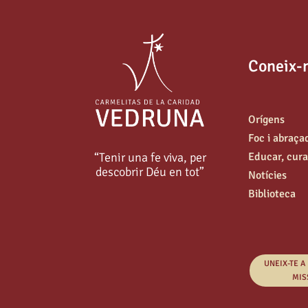
Coneix-
Orígens
Foc i abraça
“Tenir una fe viva, per
Educar, curar
descobrir Déu en tot”
Notícies
Biblioteca
UNEIX-TE A
MIS