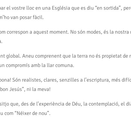
ar el vostre lloc en una Església que es diu “en sortida”, per
m’ho van posar fàcil.
com correspon a aquest moment. No són modes, és la nostra 
à.
ent global. Aneu comprenent que la terra no és propietat de 
er un compromís amb la llar comuna.
bona! Són realistes, clares, senzilles a l’escriptura, més dif
“bon Jesús”, ni la meva!
itjo que, des de l’experiència de Déu, la contemplació, el di
beu com “Néixer de nou”.