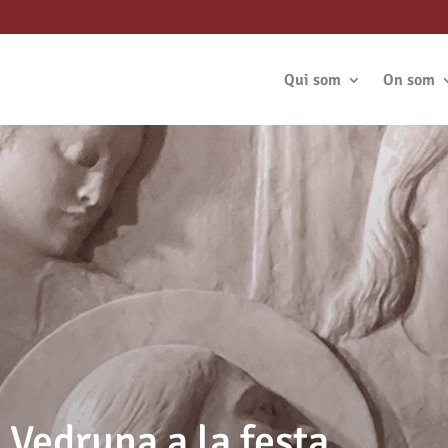
Qui som
On som
 Vedruna a la festa