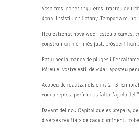
Vosaltres, dones inquietes, tracteu de trob
dona. Insistiu en l’afany. Tampoc a mi no 
Heu estrenat nova web i esteu a xarxes, 
construir un món més just, pròsper i hum
Patiu per la manca de pluges i l’escalfam
Mireu el vostre estil de vida i aposteu p
Acabeu de realitzar els cims 2 i 3. Enhora
com a reptes, però no us falta l’ajuda del 
Davant del nou Capítol que es prepara, des
diverses realitats de cada continent, tro