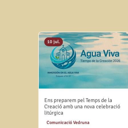
10 jul.
Ens preparem pel Temps de la
Creació amb una nova celebració
litúrgica
|
Comunicació Vedruna