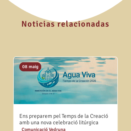
Noticias relacionadas
10 jul.
20 maig
08 maig
Ens preparem pel Temps de la Creació
amb una nova celebració litúrgica
|
Comunicació Vedruna