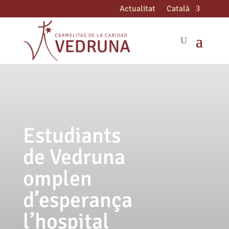
Actualitat
Català
Estudiants
de Vedruna
omplen
d’esperança
l’hospital