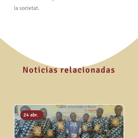
la societat.
Noticias relacionadas
31 jul.
25 maig
24 abr.