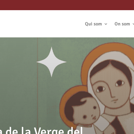
Qui som
On som
a de la Verge del