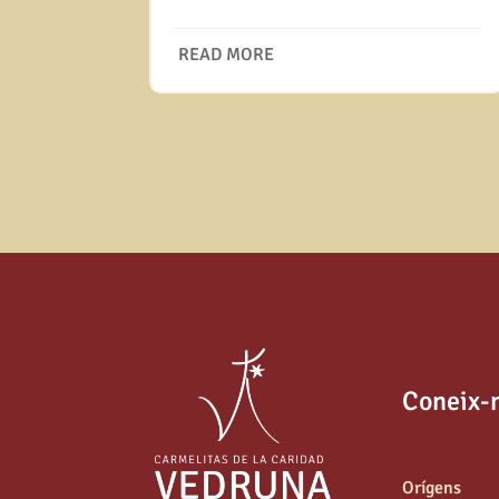
READ MORE
Coneix-
Orígens