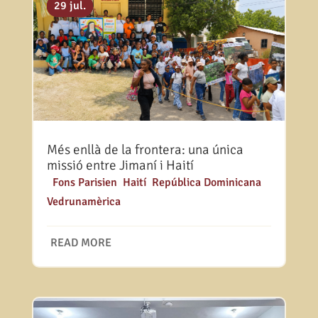
31 jul.
29 jul.
29 jul.
Més enllà de la frontera: una única
missió entre Jimaní i Haití
|
Fons Parisien
,
Haití
,
República Dominicana
,
Vedrunamèrica
READ MORE