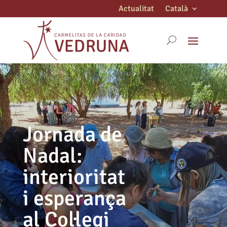
Actualitat
Català
Jornada de
Nadal:
interioritat
i esperança
al Col·legi