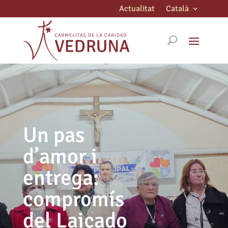
Actualitat
Català
Un pas
d’amor i
entrega:
compromís
del Laicado