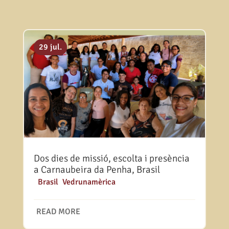
06 ag.
31 jul.
29 jul.
Dos dies de missió, escolta i presència
a Carnaubeira da Penha, Brasil
|
Brasil
,
Vedrunamèrica
READ MORE