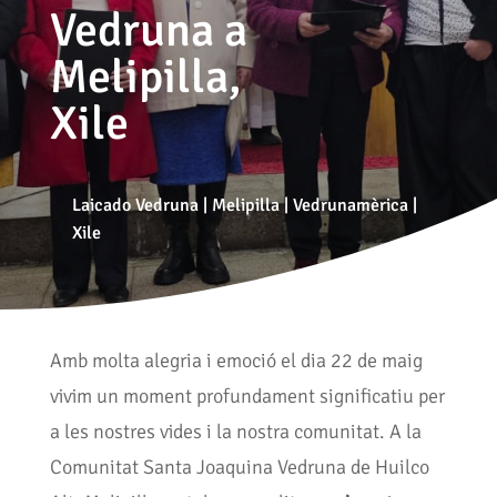
Vedruna a
Melipilla,
Xile
Laicado Vedruna
|
Melipilla
|
Vedrunamèrica
|
Xile
Amb molta alegria i emoció el dia 22 de maig
vivim un moment profundament significatiu per
a les nostres vides i la nostra comunitat. A la
Comunitat Santa Joaquina Vedruna de Huilco