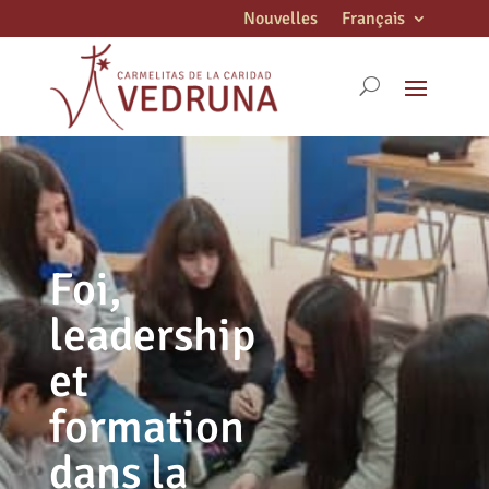
Nouvelles
Français
Foi,
leadership
et
formation
dans la