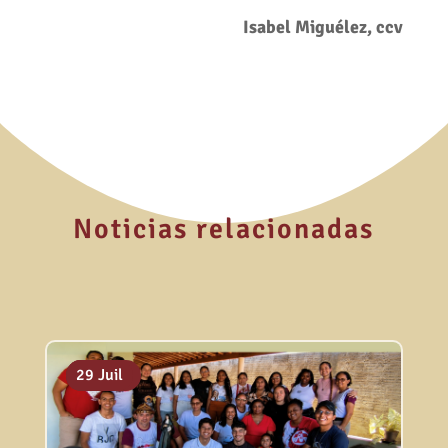
Isabel Miguélez, ccv
Noticias relacionadas
06 Août
31 Juil
29 Juil