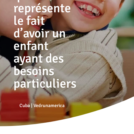
représente
le fait
d’avoir un
enfant
ayant des
besoins
particuliers
Cuba
|
Vedrunamerica