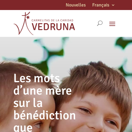
Nouvelles
Français
Les mots
d’une mère
sur la
bénédiction
que