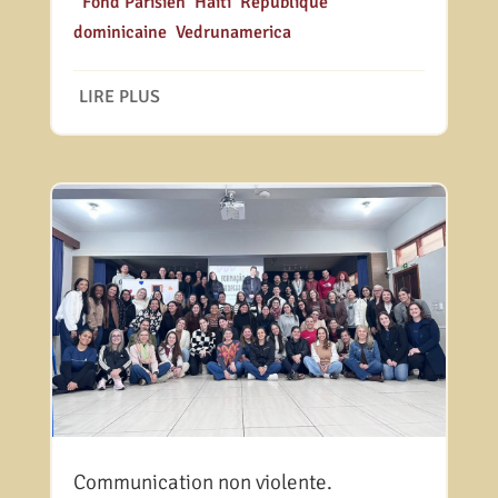
|
Fond Parisien
,
Haïti
,
République
dominicaine
,
Vedrunamerica
LIRE PLUS
Communication non violente.