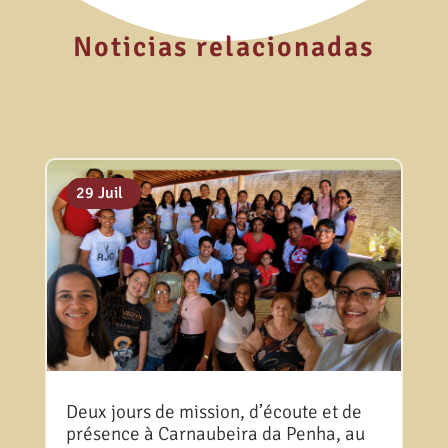
Noticias relacionadas
06 Août
31 Juil
29 Juil
Deux jours de mission, d’écoute et de
présence à Carnaubeira da Penha, au