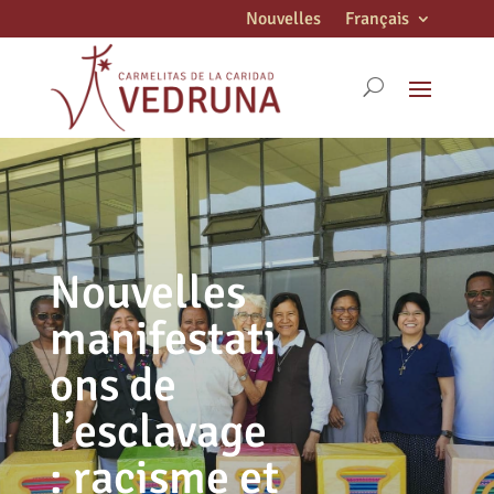
Nouvelles
Français
Nouvelles
manifestati
ons de
l’esclavage
: racisme et