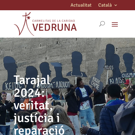
Actualitat
Català
Tarajal
2024:
veritat,
justícia i
reparació