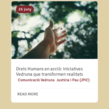
10 des.
26 nov.
26 juny
Drets Humans en acció: iniciatives
Vedruna que transformen realitats
|
Comunicació Vedruna
,
Justícia i Pau (JPIC)
READ MORE