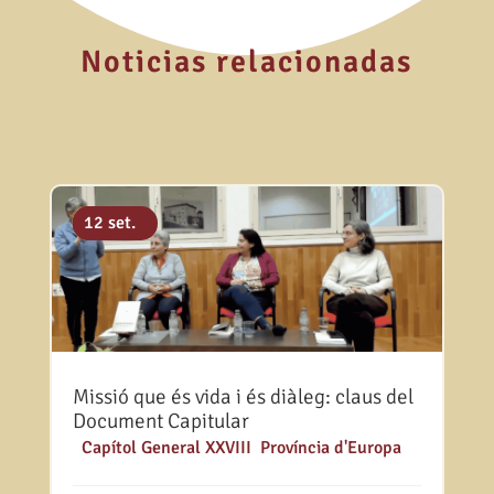
Noticias relacionadas
18 març
18 des.
12 set.
Missió que és vida i és diàleg: claus del
Document Capitular
|
Capítol General XXVIII
,
Província d'Europa