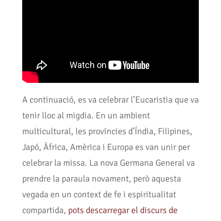
A continuació, es va celebrar l’Eucaristia que va
tenir lloc al migdia. En un ambient
multicultural, les províncies d’Índia, Filipines,
Japó, Àfrica, Amèrica i Europa es van unir per
celebrar la missa. La nova Germana General va
prendre la paraula novament, però aquesta
vegada en un context de fe i espiritualitat
compartida,
pots descarregar el discurs de