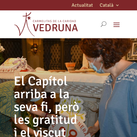
Actualitat
Català
El Capítol
arriba a la
seva fi, però
les gratitud
i el viscut