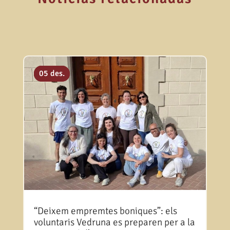
23 abr.
30 des.
05 des.
“Deixem empremtes boniques”: els
voluntaris Vedruna es preparen per a la