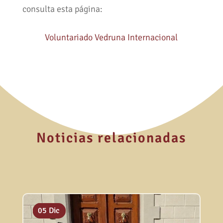
consulta esta página:
Voluntariado Vedruna Internacional
Noticias relacionadas
23 Abr
30 Dic
05 Dic