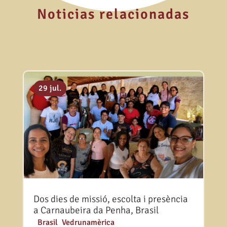
Noticias relacionadas
06 ag.
31 jul.
29 jul.
Dos dies de missió, escolta i presència
a Carnaubeira da Penha, Brasil
|
Brasil
,
Vedrunamèrica