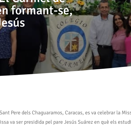
en formant-se,
Jesús
a Sant Pere dels Chaguaramos, Caracas, es va celebrar la Mis
missa va ser presidida pel pare Jesús Suárez en què els estud