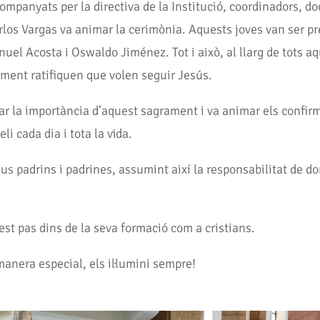
panyats per la directiva de la Institució, coordinadors, doc
arlos Vargas va animar la cerimònia. Aquests joves van ser pr
l Acosta i Oswaldo Jiménez. Tot i això, al llarg de tots aqu
oment ratifiquen que volen seguir Jesús.
car la importància d’aquest sagrament i va animar els confir
li cada dia i tota la vida.
us padrins i padrines, assumint així la responsabilitat de d
uest pas dins de la seva formació com a cristians.
anera especial, els il·lumini sempre!