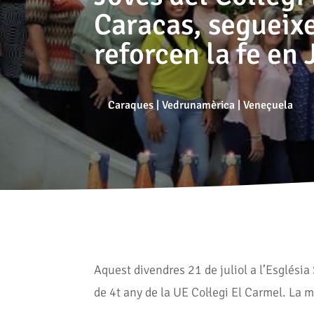
Caracas, segueix
reforcen la fe en 
Caraques
|
Vedrunamèrica
|
Veneçuela
Aquest divendres 21 de juliol a l’Esglési
de 4t any de la UE Col·legi El Carmel. La 