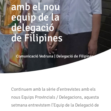
amb el nou
equip de la
delegació
de Filipines
Comunicació Vedruna
|
Delegació de Filipines
Continuem amb la sèrie d’entrevistes amb els
nous Equips Provincials / Delegacions, aquesta
setmana entrevistem l’Equip de la Delegació de