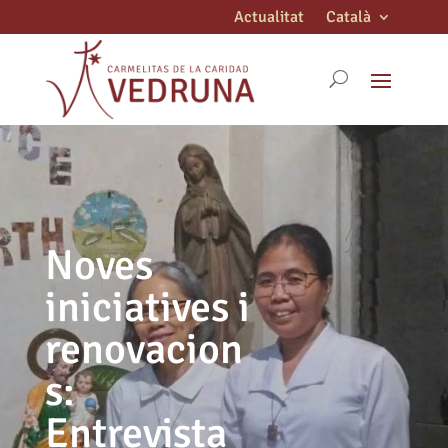
Actualitat
Català
Noves
iniciatives i
renovacion
s:
Entrevista