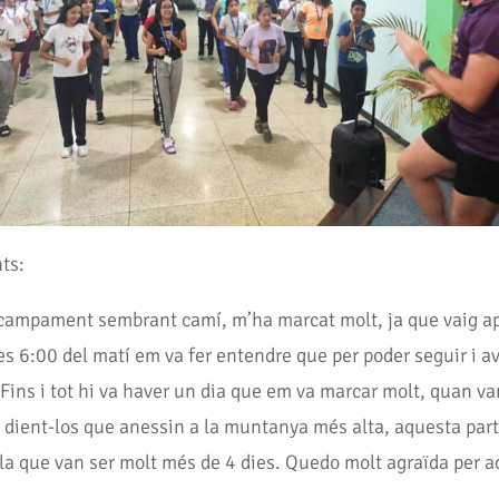
nts:
l campament sembrant camí, m’ha marcat molt, ja que vaig ap
les 6:00 del matí em va fer entendre que per poder seguir i 
Fins i tot hi va haver un dia que em va marcar molt, quan vam 
ls dient-los que anessin a la muntanya més alta, aquesta par
mbla que van ser molt més de 4 dies. Quedo molt agraïda pe