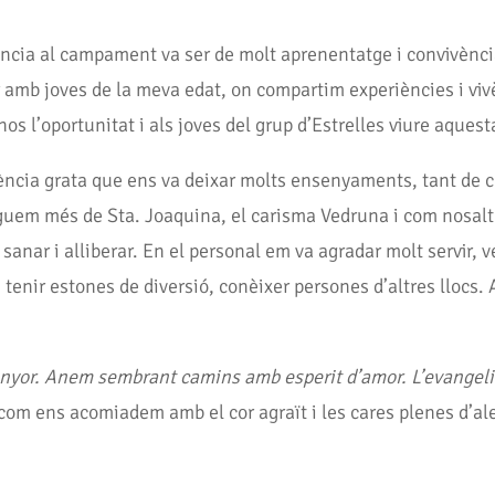
cia al campament va ser de molt aprenentatge i convivència
 amb joves de la meva edat, on compartim experiències i vi
nos l’oportunitat i als joves del grup d’Estrelles viure aque
ència grata que ens va deixar molts ensenyaments, tant de
uem més de Sta. Joaquina, el carisma Vedruna i com nosaltre
sanar i alliberar. En el personal em va agradar molt servir, v
enir estones de diversió, conèixer persones d’altres llocs. A
yor. Anem sembrant camins amb esperit d’amor. L’evangeli us 
 com ens acomiadem amb el cor agraït i les cares plenes d’al