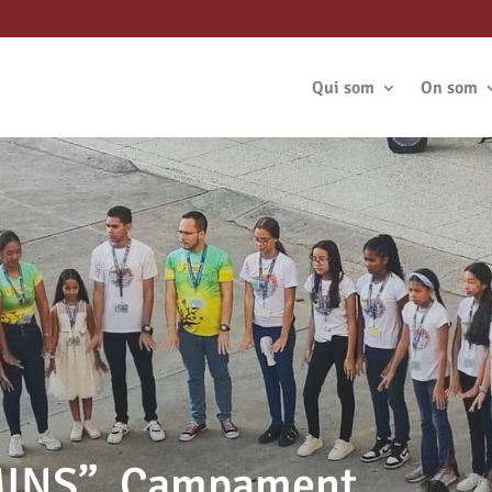
Qui som
On som
INS”. Campament