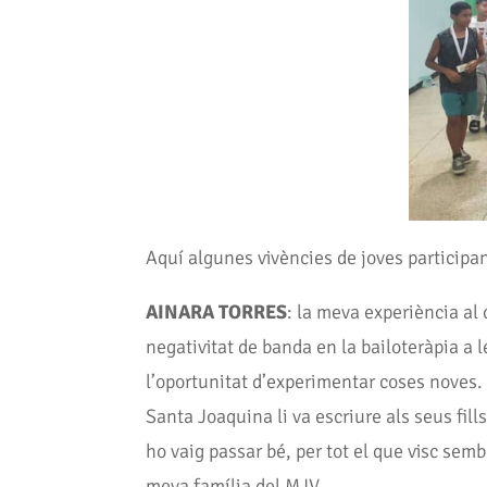
Aquí algunes vivències de joves participa
AINARA TORRES
: la meva experiència a
negativitat de banda en la bailoteràpia a 
l’oportunitat d’experimentar coses noves. 
Santa Joaquina li va escriure als seus fil
ho vaig passar bé, per tot el que visc se
meva família del MJV.