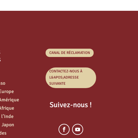
s
CANAL DE RÉCLAMATION
s
CONTACTEZ-NOUS À
L&APOS;ADRESSE
nso
SUIVANTE
’Europe
’Amérique
Suivez-nous !
Afrique
 l’Inde
u Japon
des