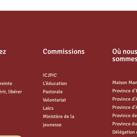
ez
Commissions
Où nou
somme
ICJPIC
Maison Ma
treinte
L’éducation
Province d
ir, libérer
Pastorale
Province d
Volontariat
Province d’
e
Laïcs
Province de
Ministère de la
Province d
jeunesse
Délégation 