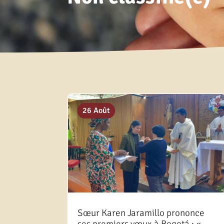
20 Juil
13 Mar
28 Oct
26 Août
Sœur Karen Jaramillo prononce