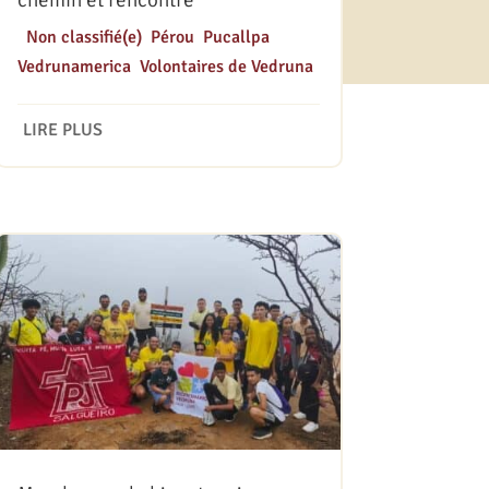
chemin et rencontre
|
Non classifié(e)
,
Pérou
,
Pucallpa
,
Vedrunamerica
,
Volontaires de Vedruna
LIRE PLUS