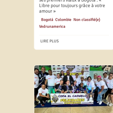
ses premiers vœux à Bogotá : «
Libre pour toujours grâce à votre
amour »
|
Bogotá
,
Colombie
,
Non classifié(e)
,
Vedrunamerica
LIRE PLUS