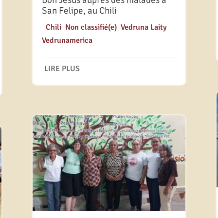
Bon Jésus auprès des malades à
San Felipe, au Chili
|
Chili
,
Non classifié(e)
,
Vedruna Laity
,
Vedrunamerica
LIRE PLUS