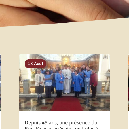
11 Juin
29 Déc
06 Oct
18 Août
Depuis 45 ans, une présence du