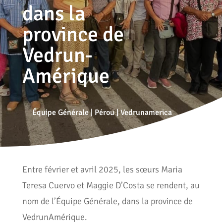
dans la
province de
Vedrun-
Amérique
Équipe Générale
|
Pérou
|
Vedrunamerica
Entre février et avril 2025, les sœurs Maria
Teresa Cuervo et Maggie D’Costa se rendent, au
nom de l’Équipe Générale, dans la province de
VedrunAmérique.