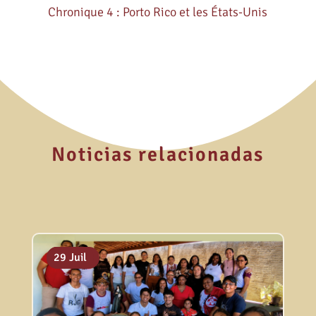
Chronique 4 : Porto Rico et les États-Unis
Noticias relacionadas
06 Août
31 Juil
29 Juil