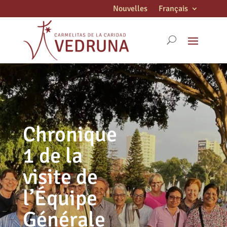
Nouvelles
Français
Chronique
1 de la
visite de
l’Équipe
Générale