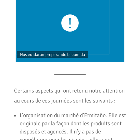
Nos cuidaron preparando la comida
Visit
Certains aspects qui ont retenu notre attention
au cours de ces journées sont les suivants :
L’organisation du marché d’Ermitaño. Elle est
originale par la façon dont les produits sont
disposés et agencés. Il n’y a pas de
congélateur pour les viandes, elles sont