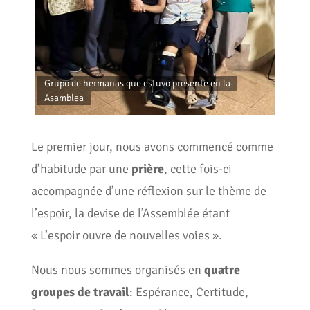
Grupo de hermanas que estuvo presente en la
Asamblea
Cele
Le premier jour, nous avons commencé comme
d’habitude par une
prière
, cette fois-ci
accompagnée d’une réflexion sur le thème de
l’espoir, la devise de l’Assemblée étant
« L’espoir ouvre de nouvelles voies ».
Nous nous sommes organisés en
quatre
groupes de travail
: Espérance, Certitude,