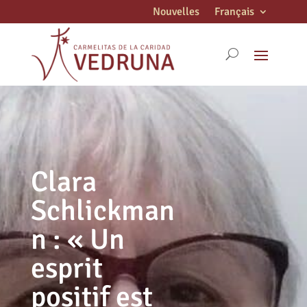
Nouvelles
Français
Clara
Schlickman
n : « Un
esprit
positif est