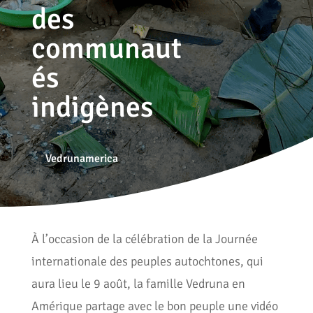
des
communaut
és
indigènes
Vedrunamerica
À l’occasion de la célébration de la Journée
internationale des peuples autochtones, qui
aura lieu le 9 août, la famille Vedruna en
Amérique partage avec le bon peuple une vidéo