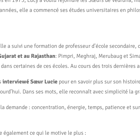
s en 1975, Lucy a voulu rejoindre les Sœurs de Vedruna, mai
nnées, elle a commencé ses études universitaires en philoso
lle a suivi une formation de professeur d’école secondaire, 
Gujarat et au Rajasthan
: Pimpri, Meghraj, Merubaug et Sima
dans certaines de ces écoles. Au cours des trois dernières a
ns
interviewé Sœur Lucie
pour en savoir plus sur son histoire
urd’hui. Dans ses mots, elle reconnaît avec simplicité la gra
cela demande : concentration, énergie, temps, patience et su
e également ce qui le motive le plus :