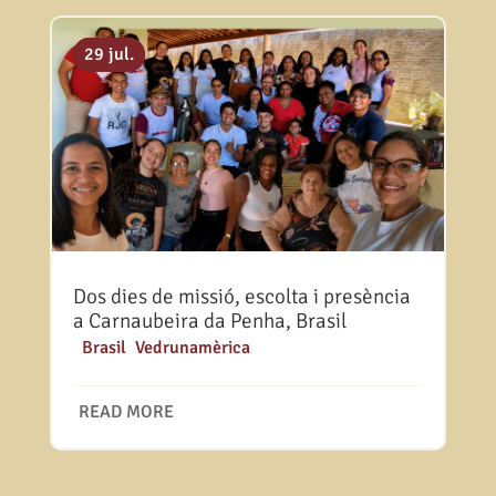
06 ag.
31 jul.
29 jul.
Dos dies de missió, escolta i presència
a Carnaubeira da Penha, Brasil
|
Brasil
,
Vedrunamèrica
READ MORE