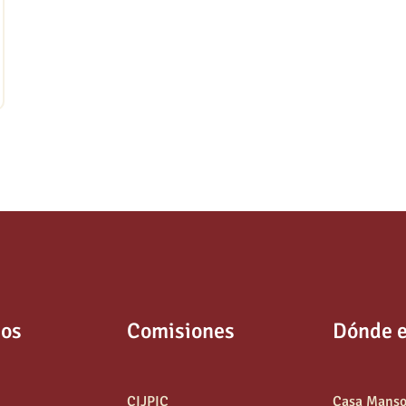
os
Comisiones
Dónde 
CIJPIC
Casa Mans