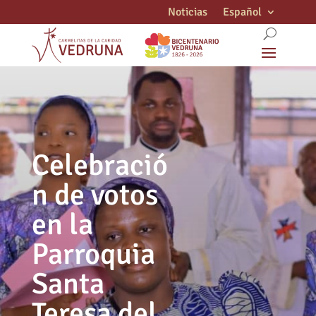
Noticias
Español
Celebració
n de votos
en la
Parroquia
Santa
Teresa del