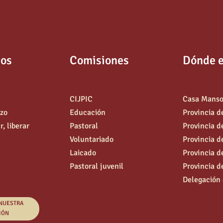
os
Comisiones
Dónde 
CIJPIC
Casa Mans
azo
Educación
Provincia d
, liberar
Pastoral
Provincia d
Voluntariado
Provincia d
Laicado
Provincia d
Pastoral juvenil
Provincia d
Delegación 
 NUESTRA
IÓN