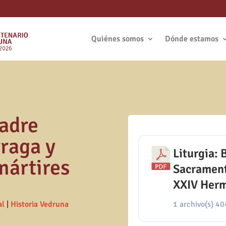
Quiénes somos
Dónde estamos
Madre
raga y
Liturgia:
mártires
Sacrament
XXIV Herm
1 archivo(s)
40
al
|
Historia Vedruna