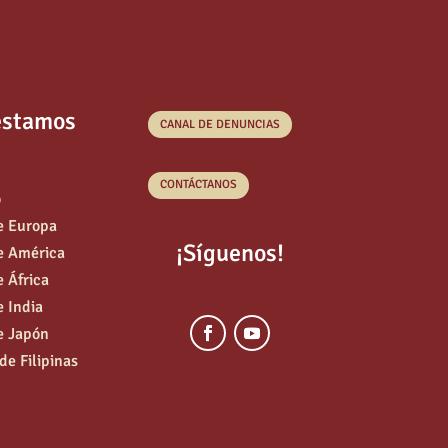
estamos
CANAL DE DENUNCIAS
CONTÁCTANOS
o
e Europa
¡Síguenos!
e América
e África
e India
e Japón
de Filipinas